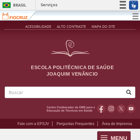
Pular para o conteúdo principal
Serviços
BRASIL
Simplifique!
T
na
Participe
ACESSIBILIDADE
ALTO CONTRASTE
MAPA DO SITE
Acesso à informação
Legislação
Canais
ESCOLA POLITÉCNICA DE SAÚDE
JOAQUIM VENÂNCIO
Buscar
Fale com a EPSJV
Perguntas Frequentes
Área de Imprensa
MENU
Toggle