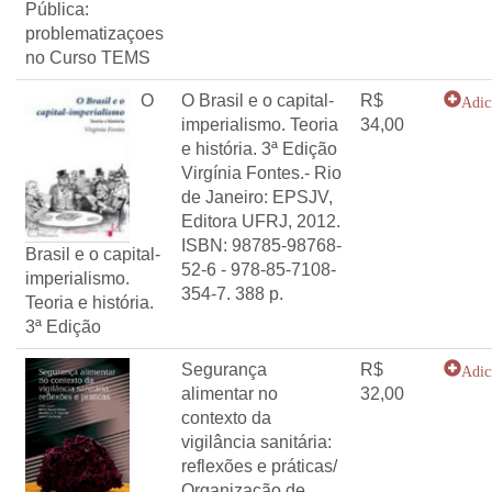
Pública:
problematizaçoes
no Curso TEMS
O
O Brasil e o capital-
R$
Adic
imperialismo. Teoria
34,00
e história. 3ª Edição
Virgínia Fontes.- Rio
de Janeiro: EPSJV,
Editora UFRJ, 2012.
ISBN: 98785-98768-
Brasil e o capital-
52-6 - 978-85-7108-
imperialismo.
354-7. 388 p.
Teoria e história.
3ª Edição
Segurança
R$
Adic
alimentar no
32,00
contexto da
vigilância sanitária:
reflexões e práticas/
Organização de