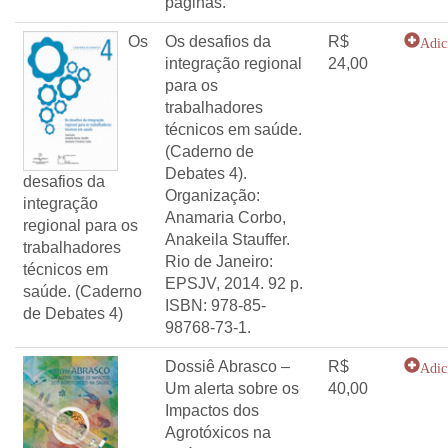
páginas.
Os
Os desafios da
R$
Adic
integração regional
24,00
para os
trabalhadores
técnicos em saúde.
(Caderno de
Debates 4).
desafios da
Organização:
integração
Anamaria Corbo,
regional para os
Anakeila Stauffer.
trabalhadores
Rio de Janeiro:
técnicos em
EPSJV, 2014. 92 p.
saúde. (Caderno
ISBN: 978-85-
de Debates 4)
98768-73-1.
Dossiê Abrasco –
R$
Adic
Um alerta sobre os
40,00
Impactos dos
Agrotóxicos na