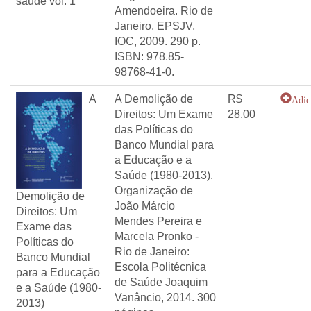
saúde vol. 1
Amendoeira. Rio de
Janeiro, EPSJV,
IOC, 2009. 290 p.
ISBN: 978.85-
98768-41-0.
A
A Demolição de
R$
Adic
Direitos: Um Exame
28,00
das Políticas do
Banco Mundial para
a Educação e a
Saúde (1980-2013).
Organização de
Demolição de
João Márcio
Direitos: Um
Mendes Pereira e
Exame das
Marcela Pronko -
Políticas do
Rio de Janeiro:
Banco Mundial
Escola Politécnica
para a Educação
de Saúde Joaquim
e a Saúde (1980-
Vanâncio, 2014. 300
2013)