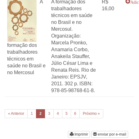
A
A formação dos
R$
Adic
trabalhadores
16,00
técnicos em saúde
no Brasil e no
Mercosul.
Organização:
Marcela Pronko,
formação dos
Anamaria Corbo,
trabalhadores
Anakeila Stauffer,
técnicos em
Júlio César Lima e
saúde no Brasil e
Renata Reis. Rio de
no Mercosul
Janeiro: EPSJV,
2011. 302 p. ISBN:
978-85-98768-61-8.
(current)
« Anterior
1
2
3
4
5
6
Próximo »
Imprimir
enviar por e-mail