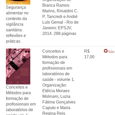
Bianca Ramos
Segurança
Marins, Rinaldini C.
alimentar no
P. Tancredi e André
contexto da
Luís Gemal - Rio de
vigilância
Janeiro: EPSJV,
sanitária:
2014. 288 páginas
reflexões e
práticas
Conceitos e
R$
Adic
Métodos para
17,00
formação de
profissionais em
laboratórios de
saúde - volume 1.
Organização:
Conceitos e
Etélcia Moraes
Métodos para
Molinaro, Luzia
formação de
Fátima Gonçalves
profissionais em
Caputo e Maria
laboratórios de
Regina Reis