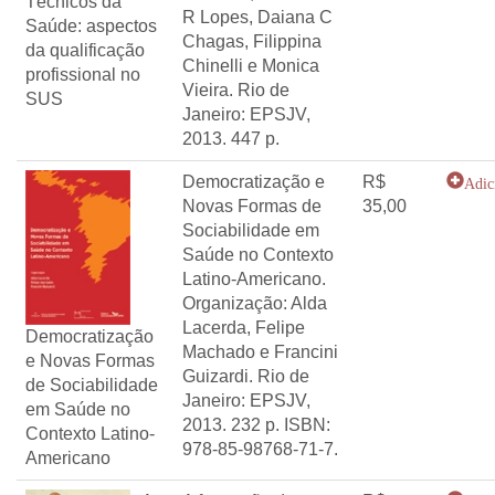
Técnicos da
R Lopes, Daiana C
Saúde: aspectos
Chagas, Filippina
da qualificação
Chinelli e Monica
profissional no
Vieira. Rio de
SUS
Janeiro: EPSJV,
2013. 447 p.
Democratização e
R$
Adic
Novas Formas de
35,00
Sociabilidade em
Saúde no Contexto
Latino-Americano.
Organização: Alda
Lacerda, Felipe
Democratização
Machado e Francini
e Novas Formas
Guizardi. Rio de
de Sociabilidade
Janeiro: EPSJV,
em Saúde no
2013. 232 p. ISBN:
Contexto Latino-
978-85-98768-71-7.
Americano