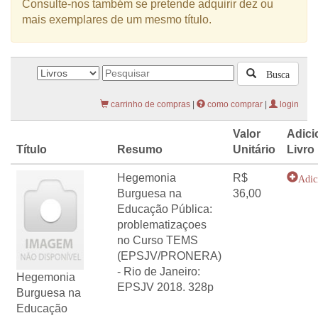
Consulte-nos também se pretende adquirir dez ou
mais exemplares de um mesmo título.
Busca
carrinho de compras
|
como comprar
|
login
Valor
Adici
Título
Resumo
Unitário
Livro
Hegemonia
R$
Adic
Burguesa na
36,00
Educação Pública:
problematizaçoes
no Curso TEMS
(EPSJV/PRONERA)
- Rio de Janeiro:
Hegemonia
EPSJV 2018. 328p
Burguesa na
Educação