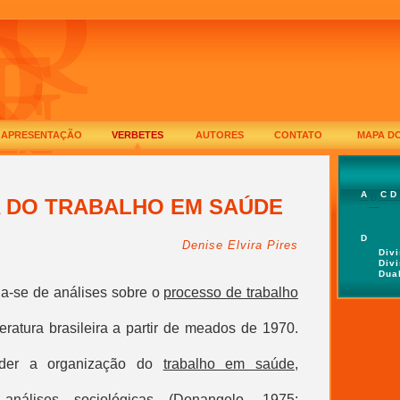
APRESENTAÇÃO
VERBETES
AUTORES
CONTATO
MAPA DO
A
C
D
B
A DO TRABALHO EM SAÚDE
D
Denise Elvira Pires
Div
Div
Dua
na-se de análises sobre o
processo de trabalho
eratura brasileira a partir de meados de 1970.
nder a organização do
trabalho em saúde
,
 análises sociológicas (Donangelo, 1975;