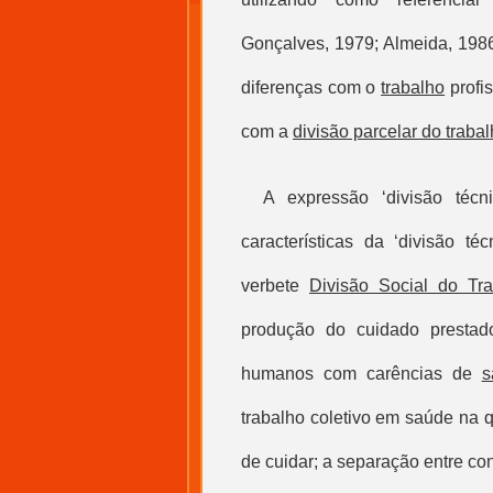
Gonçalves, 1979; Almeida, 1986
diferenças com o
trabalho
profi
com a
divisão parcelar do traba
A expressão ‘
divisão téc
características da ‘divisão t
verbete
Divisão Social do Tr
produção do cuidado prestado
humanos com carências de
s
trabalho coletivo em saúde na 
de cuidar; a separação entre c