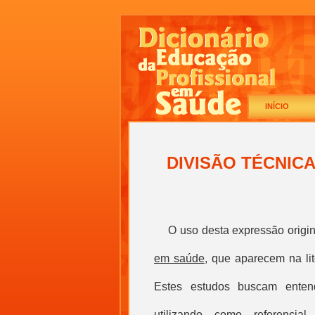
INÍCIO
DIVISÃO TÉCNIC
O
uso desta expressão origi
em saúde
, que aparecem na lit
Estes estudos buscam ente
utilizando como referencial