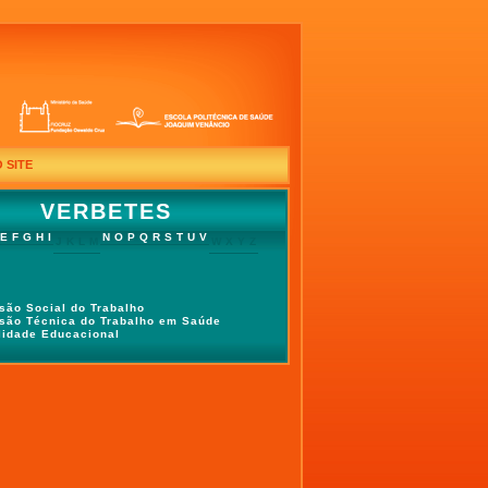
 SITE
VERBETES
E
F
G
H
I
N
O
P
Q
R
S
T
U
V
J
K
L
M
W
X
Y
Z
isão Social do Trabalho
isão Técnica do Trabalho em Saúde
lidade Educacional