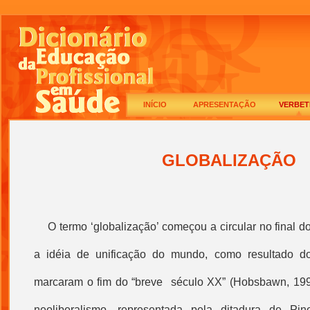
INÍCIO
APRESENTAÇÃO
VERBET
GLOBALIZAÇÃO
O
termo ‘
globalização
’ começou a circular no final d
a idéia de unificação do mundo, como resultado d
marcaram o fim do “breve século XX” (Hobsbawn, 1995).
neoliberalismo
, representada pela ditadura de Pin