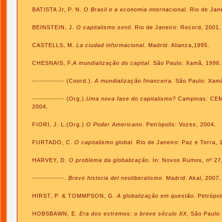
BATISTA Jr, P. N.
O Brasil e a economia internacional
. Rio de Jan
BEINSTEIN, J.
O capitalismo senil
. Rio de Janeiro: Record, 2001.
CASTELLS, M.
La ciudad informacional
. Madrid: Alianza,1995.
CHESNAIS, F.
A mundialização do capital
. São Paulo: Xamã, 1996.
------------- (Coord.).
A mundialização financeira
. São Paulo: Xam
------------- (Org.).
Uma nova fase do capitalismo?
Campinas: CEM
2004.
FIORI, J. L.(Org.)
O Poder Americano
. Petrópolis: Vozes, 2004.
FURTADO, C.
O capitalismo global
. Rio de Janeiro: Paz e Terra, 
HARVEY, D.
O problema da globalização
. In: Novos Rumos, nº 27
-------------.
Breve historia del neoliberalismo
. Madrid: Akal, 2007.
HIRST, P. & TOMMPSON, G.
A globalização em questão.
Petrópol
HOBSBAWN, E.
Era dos extremos: o breve século XX
, São Paulo: