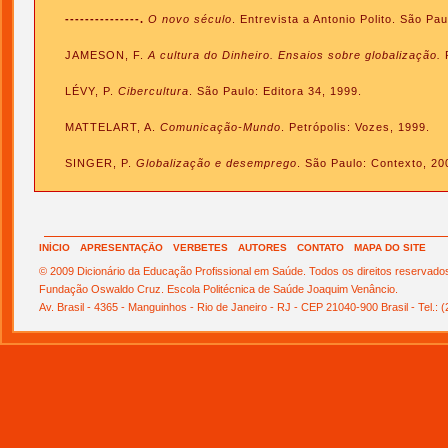
---------------.
O novo século
. Entrevista a Antonio Polito. São Pau
JAMESON, F.
A cultura do Dinheiro. Ensaios sobre globalização.
P
LÉVY, P.
Cibercultura
. São Paulo: Editora 34, 1999.
MATTELART, A.
Comunicação-Mundo
. Petrópolis: Vozes, 1999.
SINGER, P.
Globalização e desemprego
. São Paulo: Contexto, 20
INÍCIO
APRESENTAÇÃO
VERBETES
AUTORES
CONTATO
MAPA DO SITE
© 2009 Dicionário da Educação Profissional em Saúde. Todos os direitos reservado
Fundação Oswaldo Cruz. Escola Politécnica de Saúde Joaquim Venâncio.
Av. Brasil - 4365 - Manguinhos - Rio de Janeiro - RJ - CEP 21040-900 Brasil - Tel.: 