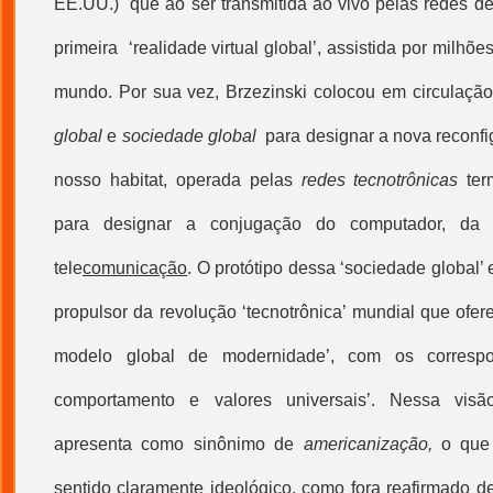
EE.UU.) que ao ser transmitida ao vivo pelas redes de
primeira ‘realidade virtual global’, assistida por milhõ
mundo. Por sua vez, Brzezinski colocou em circulaçã
global
e
sociedade global
para designar a nova reconfi
nosso habitat, operada pelas
redes tecnotrônicas
term
para designar a conjugação do computador, 
tele
comunicação
. O protótipo dessa ‘sociedade global’
propulsor da revolução ‘tecnotrônica’ mundial que ofe
modelo global de modernidade’, com os correspo
comportamento e valores universais’. Nessa vis
apresenta como sinônimo de
americanização,
o que 
sentido claramente ideológico, como fora reafirmado d