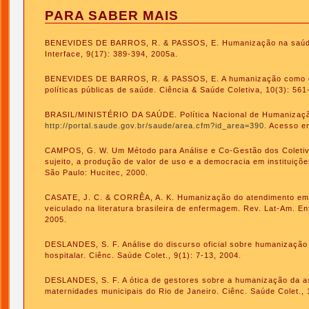
PARA SABER MAIS
BENEVIDES DE BARROS, R. & PASSOS, E. Humanização na saúd
Interface, 9(17): 389-394, 2005a.
BENEVIDES DE BARROS, R. & PASSOS, E. A humanização como d
políticas públicas de saúde. Ciência & Saúde Coletiva, 10(3): 56
BRASIL/MINISTÉRIO DA SAÚDE. Política Nacional de Humanização
http://portal.saude.gov.br/saude/area.cfm?id_area=390
. Acesso e
CAMPOS, G. W. Um Método para Análise e Co-Gestão dos Coletiv
sujeito, a produção de valor de uso e a democracia em instituiçõ
São Paulo: Hucitec, 2000.
CASATE, J. C. & CORRÊA, A. K. Humanização do atendimento em
veiculado na literatura brasileira de enfermagem. Rev. Lat-Am. En
2005.
DESLANDES, S. F. Análise do discurso oficial sobre humanização
hospitalar. Ciênc. Saúde Colet., 9(1): 7-13, 2004.
DESLANDES, S. F. A ótica de gestores sobre a humanização da a
maternidades municipais do Rio de Janeiro. Ciênc. Saúde Colet.,