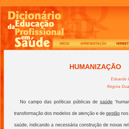
INÍCIO
APRESENTAÇÃO
VERBET
HUMANIZAÇÃO
Eduardo 
Regina Dua
N
o campo das políticas públicas de
saúde
‘
human
transformação dos modelos de atenção e de
gestão
nos 
saúde, indicando a necessária construção de novas rel