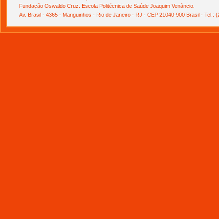
Fundação Oswaldo Cruz. Escola Politécnica de Saúde Joaquim Venâncio.
Av. Brasil - 4365 - Manguinhos - Rio de Janeiro - RJ - CEP 21040-900 Brasil - Tel.: 