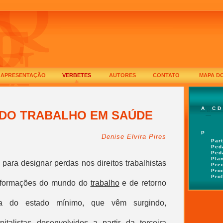
APRESENTAÇÃO
VERBETES
AUTORES
CONTATO
MAPA DO
A
C
D
B
DO TRABALHO EM SAÚDE
P
Denise Elvira Pires
Par
Ped
Ped
Pla
o para designar perdas nos direitos trabalhistas
Pre
Pro
Pro
nsformações do mundo do
trabalho
e de retorno
sa do estado mínimo, que vêm surgindo,
italistas desenvolvidos a partir da terceira