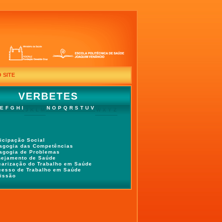
 SITE
VERBETES
E
F
G
H
I
N
O
P
Q
R
S
T
U
V
J
K
L
M
W
X
Y
Z
ticipação Social
agogia das Competências
agogia de Problemas
nejamento de Saúde
carização do Trabalho em Saúde
cesso de Trabalho em Saúde
fissão