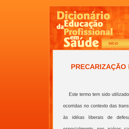
INÍCIO
PRECARIZAÇÃO 
E
ste termo tem sido utilizad
ocorridas no contexto das tra
às idéias liberais de defe
especialmente, nos países cap