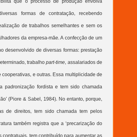
sibilita que o processo de produção envolva
diversas formas de contratação, recebendo
realização de trabalhos semelhantes e sem os
alhadores da empresa-mãe. A confecção de um
lho desenvolvido de diversas formas: prestação
determinado, trabalho
part-time
, assalariados de
cooperativas, e outras. Essa multiplicidade de
da padronização fordista e tem sido chamada
ção’ (Piore & Sabel, 1984). No entanto, porque,
das de direitos, tem sido chamada tem pelos
teratura também registra que a ‘
precarização do
s contratuais, tem contribuído para aumentar as