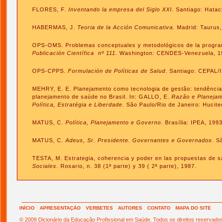
FLORES, F.
Inventando la empresa del Siglo XXI
. Santiago: Hatac
HABERMAS, J.
Teoria de la Acción Comunicativa.
Madrid: Taurus,
OPS-OMS. Problemas conceptuales y metodológicos de la program
Publicación Científica nº 111
. Washington: CENDES-Venezuela, 1
OPS-CPPS.
Formulación de Políticas de Salud
. Santiago: CEPAL/
MEHRY, E. E. Planejamento como tecnologia de gestão: tendência
planejamento de saúde no Brasil. In: GALLO, E.
Razão e Planejam
Política, Estratégia e Liberdade
. São Paulo/Rio de Janeiro: Hucit
MATUS, C.
Política, Planejamento e Governo
. Brasília: IPEA, 1993
MATUS, C
. Adeus, Sr. Presidente. Governantes e Governados
. S
TESTA, M. Estrategia, coherencia y poder en las propuestas de s
Sociales.
Rosario, n. 38 (1ª parte) y 39 ( 2ª parte), 1987.
INÍCIO
APRESENTAÇÃO
VERBETES
AUTORES
CONTATO
MAPA DO SITE
© 2009 Dicionário da Educação Profissional em Saúde. Todos os direitos reservado