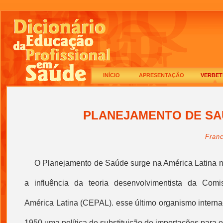
INÍCIO
APRESENTAÇÃO
VERBET
PLANEJAMENTO DE SA
Franc
O
Planejamento de Saúde
surge na América Latina 
a influência da teoria desenvolvimentista da Com
América Latina (CEPAL). esse último organismo internac
1950 uma política de substituição de importações para 