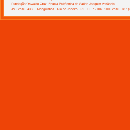
Fundação Oswaldo Cruz. Escola Politécnica de Saúde Joaquim Venâncio.
Av. Brasil - 4365 - Manguinhos - Rio de Janeiro - RJ - CEP 21040-900 Brasil - Tel.: 