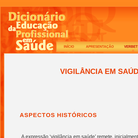
INÍCIO
APRESENTAÇÃO
VERBET
VIGILÂNCIA EM SAÚ
ASPECTOS HISTÓRICOS
A
expressão ‘
vigilância em saúde
’ remete, inicialmen