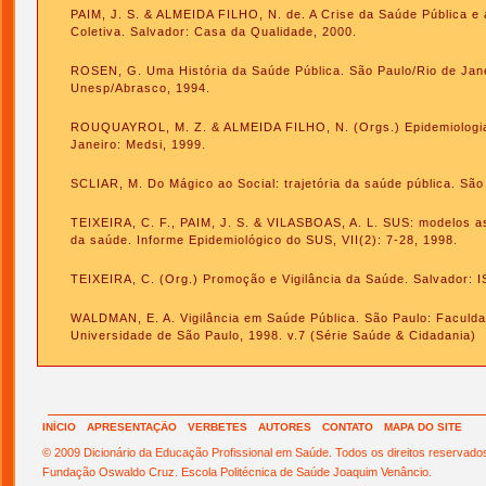
PAIM, J. S. & ALMEIDA FILHO, N. de. A Crise da Saúde Pública e
Coletiva. Salvador: Casa da Qualidade, 2000.
ROSEN, G. Uma História da Saúde Pública. São Paulo/Rio de Jane
Unesp/Abrasco, 1994.
ROUQUAYROL, M. Z. & ALMEIDA FILHO, N. (Orgs.) Epidemiologia 
Janeiro: Medsi, 1999.
SCLIAR, M. Do Mágico ao Social: trajetória da saúde pública. São
TEIXEIRA, C. F., PAIM, J. S. & VILASBOAS, A. L. SUS: modelos ass
da saúde. Informe Epidemiológico do SUS, VII(2): 7-28, 1998.
TEIXEIRA, C. (Org.) Promoção e Vigilância da Saúde. Salvador: I
WALDMAN, E. A. Vigilância em Saúde Pública. São Paulo: Faculd
Universidade de São Paulo, 1998. v.7 (Série Saúde & Cidadania)
INÍCIO
APRESENTAÇÃO
VERBETES
AUTORES
CONTATO
MAPA DO SITE
© 2009 Dicionário da Educação Profissional em Saúde. Todos os direitos reservado
Fundação Oswaldo Cruz. Escola Politécnica de Saúde Joaquim Venâncio.