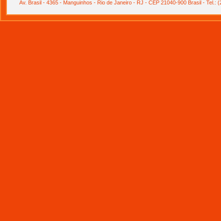
Av. Brasil - 4365 - Manguinhos - Rio de Janeiro - RJ - CEP 21040-900 Brasil - Tel.: 