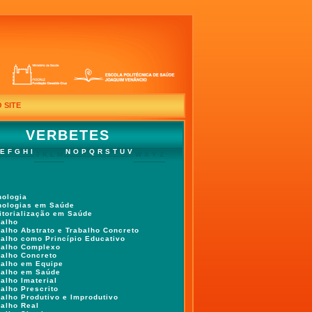
 SITE
VERBETES
E
F
G
H
I
N
O
P
Q
R
S
T
U
V
J
K
L
M
W
X
Y
Z
nologia
nologias em Saúde
ritorialização em Saúde
balho
balho Abstrato e Trabalho Concreto
balho como Princípio Educativo
balho Complexo
balho Concreto
balho em Equipe
balho em Saúde
alho Imaterial
alho Prescrito
balho Produtivo e Improdutivo
balho Real