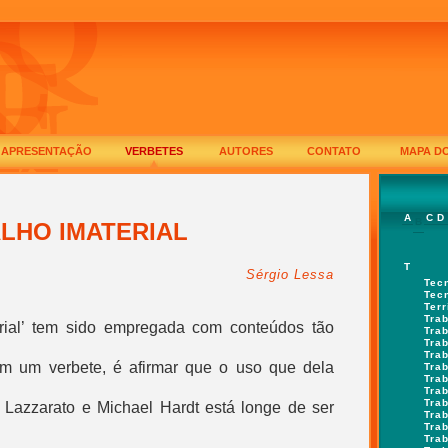
APRESENTAÇÃO
VERBETES
AUTORES
CONTATO
MAPA DO
A
C
D
B
LHO IMATERIAL
T
Sérgio Lessa
Tec
Tec
Ter
Tra
rial
’ tem sido empregada com conteúdos tão
Tra
Tra
Tra
em um verbete, é afirmar que o uso que dela
Tra
Tra
Tra
Trab
 Lazzarato e Michael Hardt está longe de ser
Trab
Tra
Tra