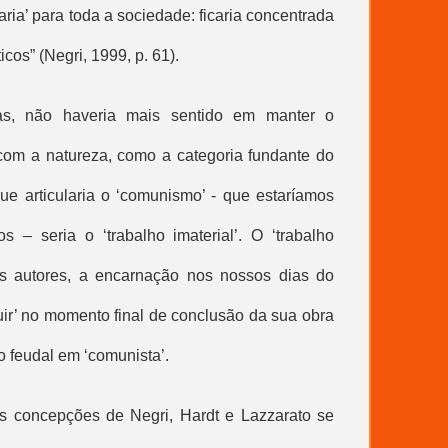
zaria’ para toda a sociedade: ficaria concentrada
cos” (Negri, 1999, p. 61).
as, não haveria mais sentido em manter o
 com a natureza, como a categoria fundante do
que articularia o ‘comunismo’ - que estaríamos
os – seria o ‘
trabalho imaterial
’. O ‘
trabalho
ais autores, a encarnação nos nossos dias do
uir’ no momento final de conclusão da sua obra
 feudal em ‘comunista’.
 as concepções de Negri, Hardt e Lazzarato se