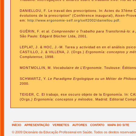
DANIELLOU, F. Le travail des prescriptions. In: Actes du 37ème 
évolutions de la prescription” (Conférence inaugural), Aixen-Prov
em:
http://www.ergonomie-self.org/self2002/daniellou.pdf
.
GUÉRIN, F. et al.
Compreender o Trabalho para Transformá-lo: a 
São Paulo: Edgard Blücher Ltda, 2001.
LEPLAT, J. & HOC, J.-M. Tarea y actividad en en el análisis psicol
CASTILLO, J. & VILLENA, J. (Orgs.)
Ergonomía: conceptos y mé
Complutense, 1998.
MONTMOLLIN, M.
Vocabulaire de L’Ergonomie.
Toulouse: Édition
SCHWARTZ, Y.
Le Paradigme Ergologique ou un Métier de Philos
2000.
TEIGER, C. El trabajo, ese oscuro objeto de la Ergonomía. In: C
(Orgs
.) Ergonomía: conceptos y métodos.
Madrid: Editorial Comp
INÍCIO
APRESENTAÇÃO
VERBETES
AUTORES
CONTATO
MAPA DO SITE
© 2009 Dicionário da Educação Profissional em Saúde. Todos os direitos reservado