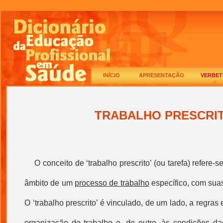
INÍCIO
APRESENTAÇÃO
VERBET
TRABALHO PRESCRI
O
conceito de ‘
trabalho prescrito
’ (ou tarefa) refere
âmbito de um
processo de trabalho
específico, com suas
O ‘
trabalho prescrito
’ é vinculado, de um lado, a regras 
organização do
trabalho
e, de outro, às condições da