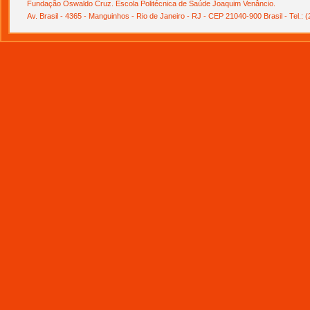
Fundação Oswaldo Cruz. Escola Politécnica de Saúde Joaquim Venâncio.
Av. Brasil - 4365 - Manguinhos - Rio de Janeiro - RJ - CEP 21040-900 Brasil - Tel.: 