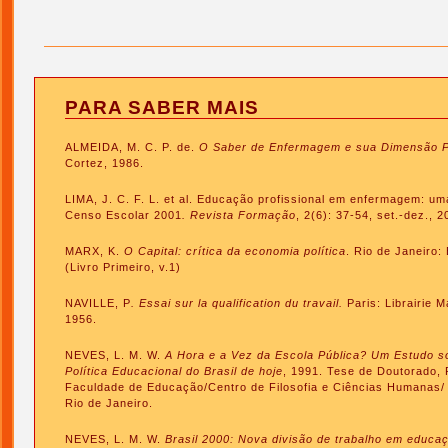
PARA SABER MAIS
ALMEIDA, M. C. P. de.
O Saber de Enfermagem e sua Dimensão P
Cortez, 1986.
LIMA, J. C. F. L. et al. Educação profissional em enfermagem: uma 
Censo Escolar 2001
. Revista Formação
, 2(6): 37-54, set.-dez., 2
MARX, K.
O Capital: crítica da economia política
. Rio de Janeiro:
(Livro Primeiro, v.1)
NAVILLE, P
. Essai sur la qualification du travail.
Paris: Librairie M
1956.
NEVES, L. M. W.
A Hora e a Vez da Escola Pública? Um Estudo s
Política Educacional do Brasil de hoje
, 1991. Tese de Doutorado, 
Faculdade de Educação/Centro de Filosofia e Ciências Humanas/
Rio de Janeiro.
NEVES, L. M. W.
Brasil 2000: Nova divisão de trabalho em educa