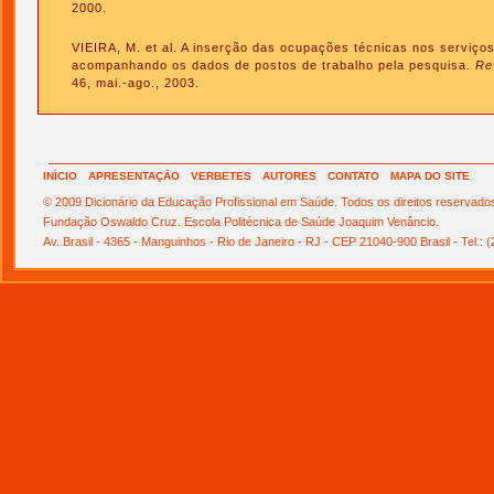
2000.
VIEIRA, M. et al. A inserção das ocupações técnicas nos serviços
acompanhando os dados de postos de trabalho pela pesquisa.
Re
46, mai.-ago., 2003.
INÍCIO
APRESENTAÇÃO
VERBETES
AUTORES
CONTATO
MAPA DO SITE
© 2009 Dicionário da Educação Profissional em Saúde. Todos os direitos reservado
Fundação Oswaldo Cruz. Escola Politécnica de Saúde Joaquim Venâncio.
Av. Brasil - 4365 - Manguinhos - Rio de Janeiro - RJ - CEP 21040-900 Brasil - Tel.: 