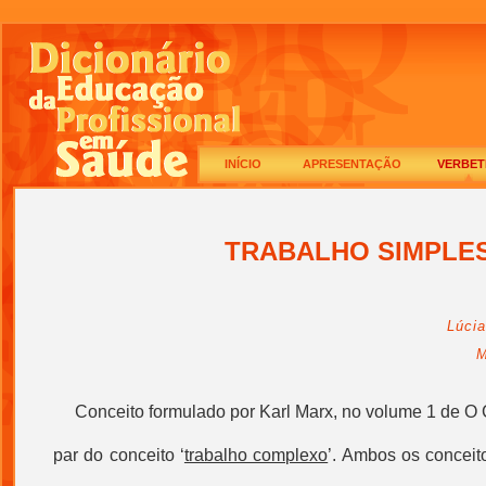
INÍCIO
APRESENTAÇÃO
VERBET
TRABALHO SIMPLE
Lúci
M
C
onceito formulado por Karl Marx, no volume 1 de O
par do conceito ‘
trabalho complexo
’. Ambos os conceit