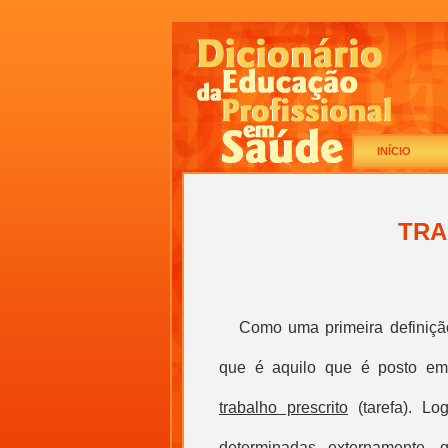
INÍCIO
TRA
C
omo uma primeira definiçã
que é aquilo que é posto em j
trabalho prescrito
(tarefa). Lo
determinadas externamente,