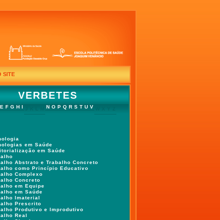
 SITE
VERBETES
E
F
G
H
I
N
O
P
Q
R
S
T
U
V
J
K
L
M
W
X
Y
Z
nologia
nologias em Saúde
ritorialização em Saúde
balho
balho Abstrato e Trabalho Concreto
balho como Princípio Educativo
balho Complexo
balho Concreto
balho em Equipe
balho em Saúde
alho Imaterial
alho Prescrito
balho Produtivo e Improdutivo
balho Real