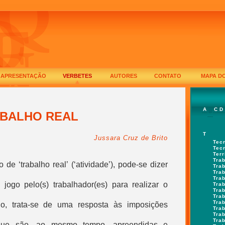
APRESENTAÇÃO
VERBETES
AUTORES
CONTATO
MAPA DO
A
C
D
B
BALHO REAL
T
Jussara Cruz de Brito
Tec
Tec
Ter
Tra
o de ‘
trabalho real
’ (‘atividade’), pode-se dizer
Tra
Tra
Tra
ogo pelo(s) trabalhador(es) para realizar o
Tra
Tra
Tra
Trab
go, trata-se de uma resposta às imposições
Trab
Tra
Tra
 que são, ao mesmo tempo, apreendidas e