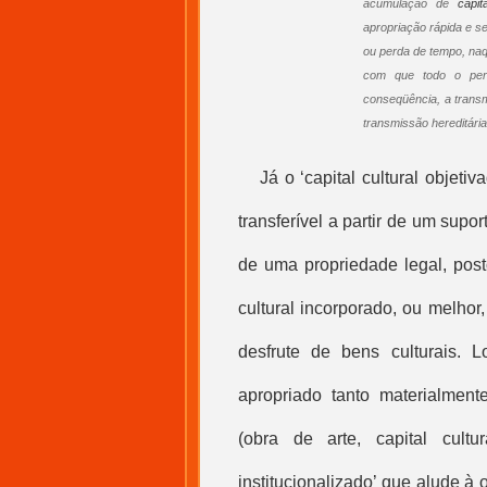
acumulação de
capit
apropriação rápida e s
ou perda de tempo, na
com que todo o perí
conseqüência, a tran
transmissão hereditária 
Já o ‘
capital cultural
objetiva
transferível a partir de um suport
de uma propriedade legal, pos
cultural
incorporado, ou melhor,
desfrute de bens culturais. L
apropriado tanto materialment
(obra de arte,
capital cultur
institucionalizado’ que alude à 