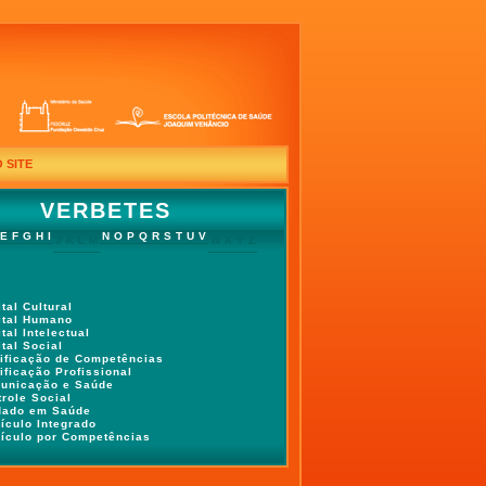
 SITE
VERBETES
E
F
G
H
I
N
O
P
Q
R
S
T
U
V
J
K
L
M
W
X
Y
Z
tal Cultural
ital Humano
tal Intelectual
tal Social
tificação de Competências
ificação Profissional
unicação e Saúde
role Social
dado em Saúde
ículo Integrado
rículo por Competências