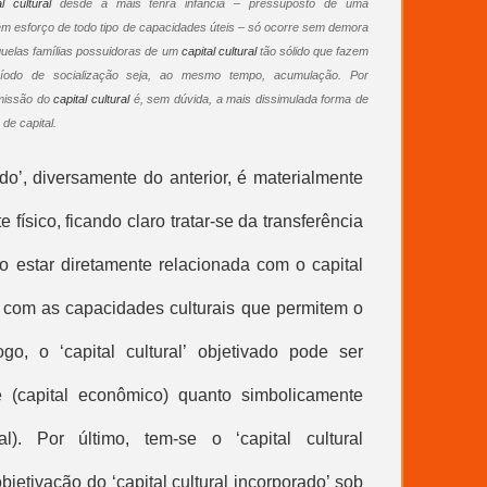
al cultural
desde a mais tenra infância – pressuposto de uma
em esforço de todo tipo de capacidades úteis – só ocorre sem demora
quelas famílias possuidoras de um
capital cultural
tão sólido que fazem
odo de socialização seja, ao mesmo tempo, acumulação. Por
smissão do
capital cultural
é, sem dúvida, a mais dissimulada forma de
de capital.
do’, diversamente do anterior, é materialmente
e físico, ficando claro tratar-se da transferência
to estar diretamente relacionada com o
capital
 com as capacidades culturais que permitem o
ogo, o ‘
capital cultural
’ objetivado pode ser
e (capital econômico) quanto simbolicamente
al
). Por último, tem-se o ‘
capital cultural
objetivação do ‘
capital cultural
incorporado’ sob