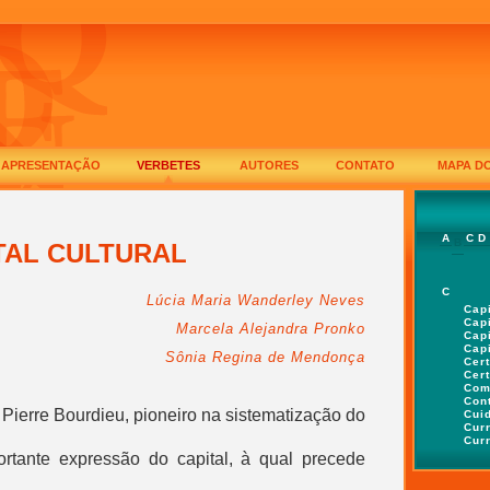
APRESENTAÇÃO
VERBETES
AUTORES
CONTATO
MAPA DO
A
C
D
B
TAL CULTURAL
C
Lúcia Maria Wanderley Neves
Capi
Cap
Marcela Alejandra Pronko
Capi
Capi
Sônia Regina de Mendonça
Cer
Cert
Com
Cont
Pierre Bourdieu, pioneiro na sistematização do
Cui
Curr
Cur
rtante expressão do capital, à qual precede