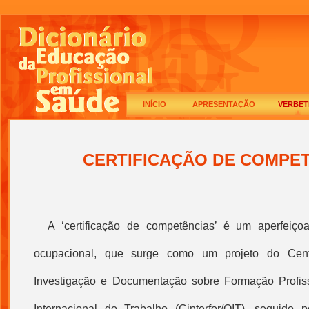
INÍCIO
APRESENTAÇÃO
VERBET
CERTIFICAÇÃO DE COMPE
A
‘
certificação de competências
’ é um aperfeiçoa
ocupacional, que surge como um projeto do Cent
Investigação e Documentação sobre Formação Profis
Internacional do
Trabalho
(Cinterfor/OIT), seguido po