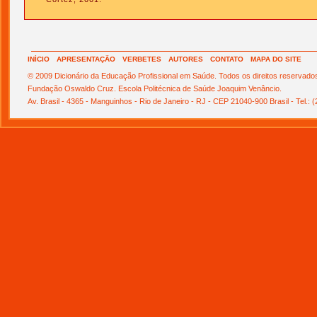
INÍCIO
APRESENTAÇÃO
VERBETES
AUTORES
CONTATO
MAPA DO SITE
© 2009 Dicionário da Educação Profissional em Saúde. Todos os direitos reservado
Fundação Oswaldo Cruz. Escola Politécnica de Saúde Joaquim Venâncio.
Av. Brasil - 4365 - Manguinhos - Rio de Janeiro - RJ - CEP 21040-900 Brasil - Tel.: 