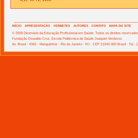
INÍCIO
APRESENTAÇÃO
VERBETES
AUTORES
CONTATO
MAPA DO SITE
© 2009 Dicionário da Educação Profissional em Saúde. Todos os direitos reservado
Fundação Oswaldo Cruz. Escola Politécnica de Saúde Joaquim Venâncio.
Av. Brasil - 4365 - Manguinhos - Rio de Janeiro - RJ - CEP 21040-900 Brasil - Tel.: 