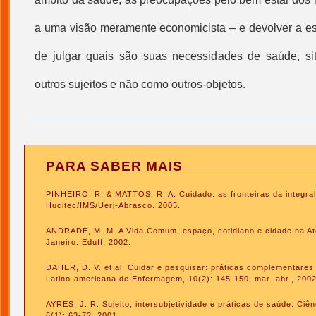
a uma visão meramente economicista – e devolver a es
de julgar quais são suas necessidades de saúde, s
outros sujeitos e não como outros-objetos.
PARA SABER MAIS
PINHEIRO, R. & MATTOS, R. A. Cuidado: as fronteiras da integral
Hucitec/IMS/Uerj-Abrasco. 2005.
ANDRADE, M. M. A Vida Comum: espaço, cotidiano e cidade na At
Janeiro: Eduff, 2002.
DAHER, D. V. et al. Cuidar e pesquisar: práticas complementares
Latino-americana de Enfermagem, 10(2): 145-150, mar.-abr., 2002
AYRES, J. R. Sujeito, intersubjetividade e práticas de saúde. Ciê
6(1): 63-72, 2001.