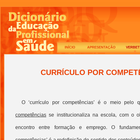
INÍCIO
APRESENTAÇÃO
VERBET
CURRÍCULO POR COMPET
O
‘
currículo por competências
’ é o meio pelo 
competências
se institucionaliza na escola, com o o
encontro entre formação e emprego. O fundame
competências
’ é a redefinição do sentido dos conteúd