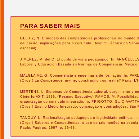
PARA SABER MAIS
DELUIZ, N. O modelo das competências profissionais no mundo d
educação: implicações para o currículo. Boletim Técnico do Sena
especial)
JIMÉNEZ, M. del C. El punto de vista pedagógico. In: ARGÜELLES
Laboral y Educación Basada en Normas de Competencia. México: E
MALGLAIVE, G. Competência e engenharia de formação. In: PARL
(Orgs.) La Competénce: mythe, construction ou realité? Paris: L'
MERTENS, L. Sistemas de Competência Laboral: surgimiento y m
Cinterfor/OIT, 1996. (Resumo Executivo) RAMOS, M. Possibilidad
organização do currículo integrado. In: FRIGOTTO, G.; CIAVATT
(Orgs.) Ensino Médio Integrado: concepção e contradições. São P
TANGUY, L. Racionalização pedagógica e legitimidade política. I
(Orgs.) Saberes e Competências: o uso de tais noções na escola
Paulo: Papirus, 1997, p. 25-68.