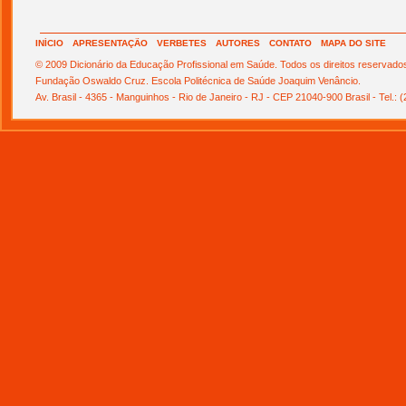
INÍCIO
APRESENTAÇÃO
VERBETES
AUTORES
CONTATO
MAPA DO SITE
© 2009 Dicionário da Educação Profissional em Saúde. Todos os direitos reservado
Fundação Oswaldo Cruz. Escola Politécnica de Saúde Joaquim Venâncio.
Av. Brasil - 4365 - Manguinhos - Rio de Janeiro - RJ - CEP 21040-900 Brasil - Tel.: 