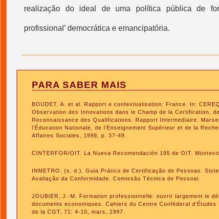
realização do ideal de uma política pública de f
profissional
’ democrática e emancipatória.
PARA SABER MAIS
BOUDET. A. et al. Rapport e contextualisation: France. In: CEREQ 
Observation des Innovations dans le Champ de la Certification, de 
Reconnaissance des Qualifications. Rapport Intermediaire. Marseil
l’Éducation Nationale, de l’Enseignement Supérieur et de la Rech
Affaires Sociales, 1998, p. 37-49.
CINTERFOR/OIT. La Nueva Recomendación 195 de OIT. Montevide
INMETRO. (s. d.). Guia Prático de Certificação de Pessoas. Siste
Avaliação da Conformidade. Comissão Técnica de Pessoal.
JOUBIER, J.-M. Formation professionnelle: ouvrir largement le dé
documents economiques. Cahiers du Centre Conféderal d’Études 
de la CGT, 71: 4-10, mars, 1997.