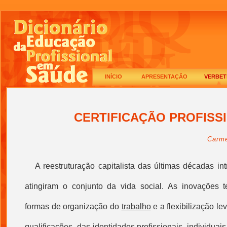
INÍCIO
APRESENTAÇÃO
VERBET
CERTIFICAÇÃO PROFISS
Carme
A
reestruturação capitalista das últimas décadas i
atingiram o conjunto da vida social. As inovações t
formas de organização do
trabalho
e a flexibilização le
qualificações, das identidades profissionais, individua