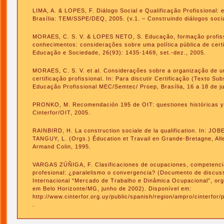
LIMA, A. & LOPES, F. Diálogo Social e Qualificação Profissional: 
Brasília: TEM/SSPE/DEQ, 2005. (v.1. – Construindo diálogos soci
MORAES, C. S. V. & LOPES NETO, S. Educação, formação profissi
conhecimentos: considerações sobre uma política pública de certif
Educação e Sociedade, 26(93): 1435-1469, set.-dez., 2005.
MORAES, C. S. V. et al. Considerações sobre a organização de um
certificação profissional. In: Para discutir Certificação (Texto Su
Educação Profissional MEC/Semtec/ Proep, Brasília, 16 a 18 de j
PRONKO, M. Recomendación 195 de OIT: questiones históricas y 
Cinterfor/OIT, 2005.
RAINBIRD, H. La construction sociale de la qualification. In: JO
TANGUY, L. (Orgs.) Éducation et Travail en Grande-Bretagne, Alle
Armand Colin, 1995.
VARGAS ZÚÑIGA, F. Clasificaciones de ocupaciones, competenci
profesional: ¿paralelismo o convergencia? (Documento de discus
Internacional “Mercado de Trabalho e Dinâmica Ocupacional”, or
em Belo Horizonte/MG, junho de 2002). Disponível em:
http://www.cinterfor.org.uy/public/spanish/region/ampro/cinterfor/
.