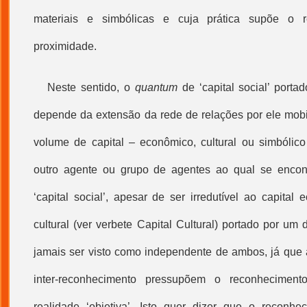
materiais e simbólicas e cuja prática supõe o 
proximidade.
Neste sentido, o
quantum
de ‘
capital social
’ porta
depende da extensão da rede de relações por ele mob
volume de capital – econômico, cultural ou simbólic
outro agente ou grupo de agentes ao qual se encont
‘
capital social
’, apesar de ser irredutível ao capita
cultural
(ver verbete
Capital Cultural
) portado por um 
jamais ser visto como independente de ambos, já que 
inter-reconhecimento pressupõem o reconhecime
realidade ‘objetiva’. Isto quer dizer que o reconhe