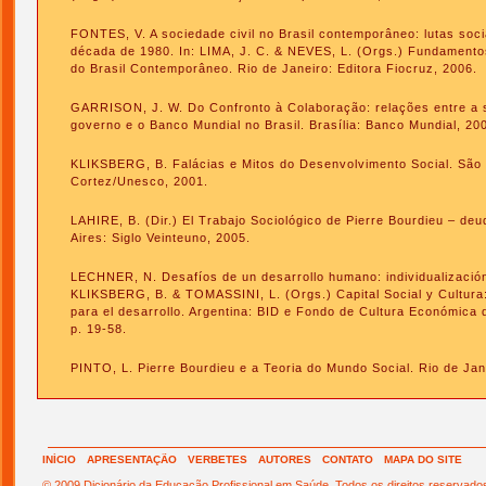
FONTES, V. A sociedade civil no Brasil contemporâneo: lutas socia
década de 1980. In: LIMA, J. C. & NEVES, L. (Orgs.) Fundament
do Brasil Contemporâneo. Rio de Janeiro: Editora Fiocruz, 2006.
GARRISON, J. W. Do Confronto à Colaboração: relações entre a s
governo e o Banco Mundial no Brasil. Brasília: Banco Mundial, 20
KLIKSBERG, B. Falácias e Mitos do Desenvolvimento Social. São P
Cortez/Unesco, 2001.
LAHIRE, B. (Dir.) El Trabajo Sociológico de Pierre Bourdieu – deu
Aires: Siglo Veinteuno, 2005.
LECHNER, N. Desafíos de un desarrollo humano: individualización y
KLIKSBERG, B. & TOMASSINI, L. (Orgs.) Capital Social y Cultura:
para el desarrollo. Argentina: BID e Fondo de Cultura Económica d
p. 19-58.
PINTO, L. Pierre Bourdieu e a Teoria do Mundo Social. Rio de Jan
INÍCIO
APRESENTAÇÃO
VERBETES
AUTORES
CONTATO
MAPA DO SITE
© 2009 Dicionário da Educação Profissional em Saúde. Todos os direitos reservado