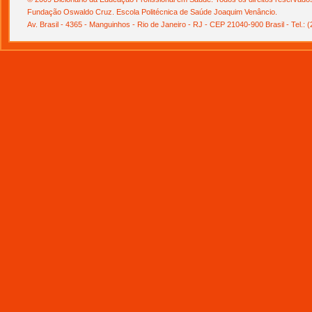
Fundação Oswaldo Cruz. Escola Politécnica de Saúde Joaquim Venâncio.
Av. Brasil - 4365 - Manguinhos - Rio de Janeiro - RJ - CEP 21040-900 Brasil - Tel.: 