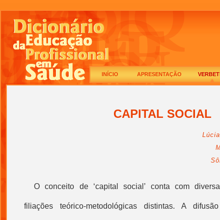
INÍCIO
APRESENTAÇÃO
VERBET
CAPITAL SOCIAL
Lúci
M
Sô
O
conceito de ‘
capital social
’ conta com divers
filiações teórico-metodológicas distintas. A dif