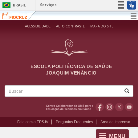
Pular para o conteúdo principal
Serviços
BRASIL
Simplifique!
T
na
Participe
ACESSIBILIDADE
ALTO CONTRASTE
MAPA DO SITE
Acesso à informação
Legislação
Canais
ESCOLA POLITÉCNICA DE SAÚDE
JOAQUIM VENÂNCIO
Buscar
Fale com a EPSJV
Perguntas Frequentes
Área de Imprensa
MENU
Toggle