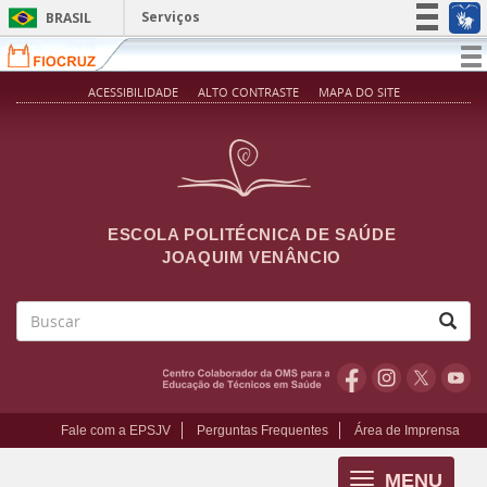
Pular para o conteúdo principal
Serviços
BRASIL
Simplifique!
T
na
Participe
ACESSIBILIDADE
ALTO CONTRASTE
MAPA DO SITE
Acesso à informação
Legislação
Canais
ESCOLA POLITÉCNICA DE SAÚDE
JOAQUIM VENÂNCIO
Buscar
Fale com a EPSJV
Perguntas Frequentes
Área de Imprensa
MENU
Toggle