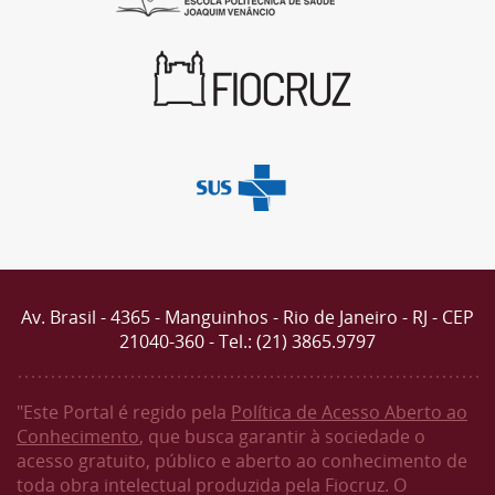
Av. Brasil - 4365 - Manguinhos - Rio de Janeiro - RJ - CEP
21040-360 - Tel.: (21) 3865.9797
"Este Portal é regido pela
Política de Acesso Aberto ao
Conhecimento
, que busca garantir à sociedade o
acesso gratuito, público e aberto ao conhecimento de
toda obra intelectual produzida pela Fiocruz. O