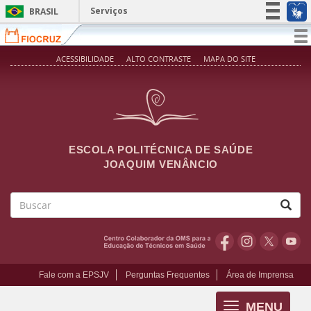
Pular para o conteúdo principal
Serviços
BRASIL
Simplifique!
T
na
Participe
ACESSIBILIDADE
ALTO CONTRASTE
MAPA DO SITE
Acesso à informação
Legislação
Canais
ESCOLA POLITÉCNICA DE SAÚDE
JOAQUIM VENÂNCIO
Buscar
Fale com a EPSJV
Perguntas Frequentes
Área de Imprensa
MENU
Toggle