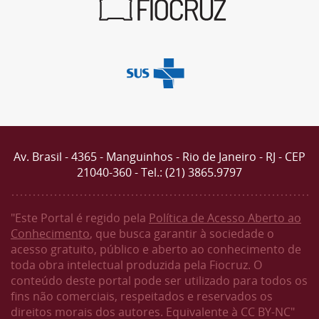
Av. Brasil - 4365 - Manguinhos - Rio de Janeiro - RJ - CEP
21040-360 - Tel.: (21) 3865.9797
"Este Portal é regido pela
Política de Acesso Aberto ao
Conhecimento
, que busca garantir à sociedade o
acesso gratuito, público e aberto ao conhecimento de
toda obra intelectual produzida pela Fiocruz. O
conteúdo deste portal pode ser utilizado para todos os
fins não comerciais, respeitados e reservados os
direitos morais dos autores. Equivalente à CC BY-NC"