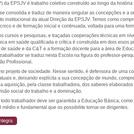
) da EPSJV é trabalho coletivo construído ao longo da história d
e consolida e traduz de maneira singular as concepções e a o
to institucional da atual Direção da EPSJV. Temos como comp
cnico e de formação inicial e continuada, voltada para uma forma
s cursos e pesquisas, e traçadas cooperações técnicas em nívei
ca em saúde qualificada e crítica é construída em dois eixos p
 de saúde e da C&T e a formação docente para a área de Educ
abalhador se traduz nesta Escola na figura do professor-pesq
o Profissional.
projeto de sociedade. Nesse sentido, é defensora de uma co
 atuais e, deixando explícita a sua concepção de mundo, compr
ue a aquisição, pela classe trabalhadora, dos saberes elaborad
ivisão social do trabalho e a dominação.
a todo trabalhador deve ser garantida a Educação Básica, com
l médio e fundamental que os possibilite tornar-se dirigentes.
ntegra