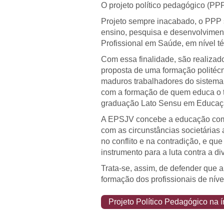
O projeto político pedagógico (PPP
Projeto sempre inacabado, o PPP s
ensino, pesquisa e desenvolvimen
Profissional em Saúde, em nível té
Com essa finalidade, são realizado
proposta de uma formação politécni
maduros trabalhadores do sistema
com a formação de quem educa o tr
graduação Lato Sensu em Educaçã
A EPSJV concebe a educação como 
com as circunstâncias societárias
no conflito e na contradição, e q
instrumento para a luta contra a d
Trata-se, assim, de defender que 
formação dos profissionais de níve
Projeto Político Pedagógico na í