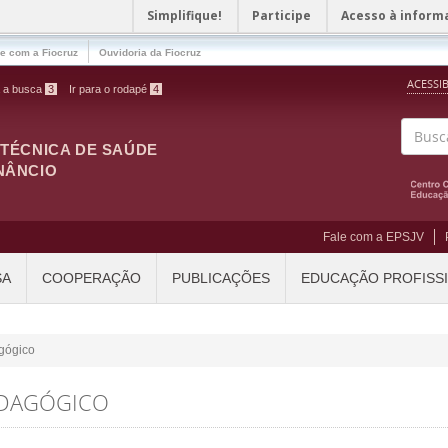
Simplifique!
Participe
Acesso à inform
le com a Fiocruz
Ouvidoria da Fiocruz
ACESSI
a a busca
3
Ir para o rodapé
4
ITÉCNICA DE SAÚDE
Buscar
NÂNCIO
Fale com a EPSJV
SA
COOPERAÇÃO
PUBLICAÇÕES
EDUCAÇÃO PROFISS
agógico
EDAGÓGICO