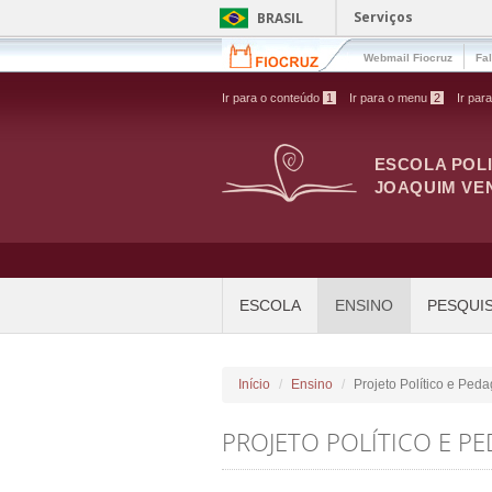
Pular para o conteúdo principal
Serviços
BRASIL
Webmail Fiocruz
Fa
Ir para o conteúdo
1
Ir para o menu
2
Ir par
ESCOLA POL
JOAQUIM VE
ESCOLA
ENSINO
PESQUI
Início
Ensino
Projeto Político e Ped
PROJETO POLÍTICO E P