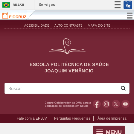
Pular para o conteúdo principal
Serviços
BRASIL
Simplifique!
T
na
Participe
ACESSIBILIDADE
ALTO CONTRASTE
MAPA DO SITE
Acesso à informação
Legislação
Canais
ESCOLA POLITÉCNICA DE SAÚDE
JOAQUIM VENÂNCIO
Buscar
Fale com a EPSJV
Perguntas Frequentes
Área de Imprensa
MENU
Toggle