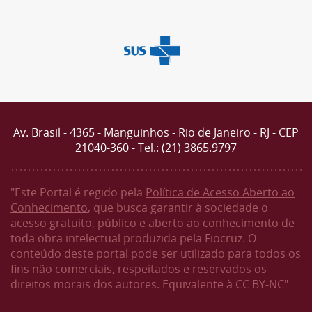
Av. Brasil - 4365 - Manguinhos - Rio de Janeiro - RJ - CEP
21040-360 - Tel.: (21) 3865.9797
"Este Portal é regido pela
Política de Acesso Aberto ao
Conhecimento
, que busca garantir à sociedade o
acesso gratuito, público e aberto ao conhecimento de
toda obra intelectual produzida pela Fiocruz. O
conteúdo deste portal pode ser utilizado para todos os
fins não comerciais, respeitados e reservados os
direitos morais dos autores. Equivalente à CC BY-NC"