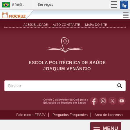
Pular para o conteúdo principal
Serviços
BRASIL
Simplifique!
T
na
Participe
ACESSIBILIDADE
ALTO CONTRASTE
MAPA DO SITE
Acesso à informação
Legislação
Canais
ESCOLA POLITÉCNICA DE SAÚDE
JOAQUIM VENÂNCIO
Buscar
Fale com a EPSJV
Perguntas Frequentes
Área de Imprensa
MENU
Toggle