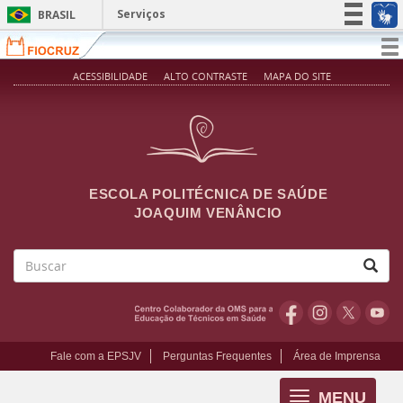
Pular para o conteúdo principal
Serviços
BRASIL
Simplifique!
T
na
Participe
ACESSIBILIDADE
ALTO CONTRASTE
MAPA DO SITE
Acesso à informação
Legislação
Canais
ESCOLA POLITÉCNICA DE SAÚDE
JOAQUIM VENÂNCIO
Buscar
Fale com a EPSJV
Perguntas Frequentes
Área de Imprensa
MENU
Toggle