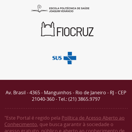
Av. Brasil - 4365 - Manguinhos - Rio de Janeiro - RJ - CEP
21040-360 - Tel.: (21) 3865.9797
"Este Portal é regido pela
Política de Acesso Aberto ao
Conhecimento
, que busca garantir à sociedade o
acesso gratuito, público e aberto ao conhecimento de