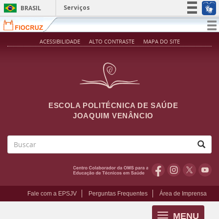
Pular para o conteúdo principal
Serviços
BRASIL
Simplifique!
T
na
Participe
ACESSIBILIDADE
ALTO CONTRASTE
MAPA DO SITE
Acesso à informação
Legislação
Canais
ESCOLA POLITÉCNICA DE SAÚDE
JOAQUIM VENÂNCIO
Buscar
Fale com a EPSJV
Perguntas Frequentes
Área de Imprensa
MENU
Toggle