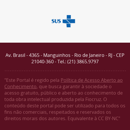
Av. Brasil - 4365 - Manguinhos - Rio de Janeiro - RJ - CEP
21040-360 - Tel.: (21) 3865.9797
"Este Portal é regido pela
Política de Acesso Aberto ao
Conhecimento
, que busca garantir à sociedade o
acesso gratuito, público e aberto ao conhecimento de
toda obra intelectual produzida pela Fiocruz. O
conteúdo deste portal pode ser utilizado para todos os
fins não comerciais, respeitados e reservados os
direitos morais dos autores. Equivalente à CC BY-NC"