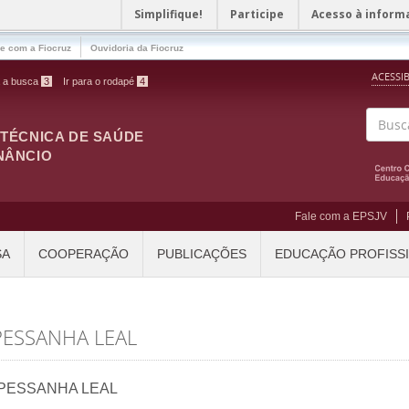
Simplifique!
Participe
Acesso à inform
le com a Fiocruz
Ouvidoria da Fiocruz
ACESSI
a a busca
3
Ir para o rodapé
4
ITÉCNICA DE SAÚDE
Buscar
NÂNCIO
Fale com a EPSJV
SA
COOPERAÇÃO
PUBLICAÇÕES
EDUCAÇÃO PROFISS
PESSANHA LEAL
 PESSANHA LEAL