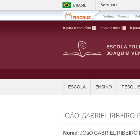
Pular para o conteúdo principal
Serviços
BRASIL
Webmail Fiocruz
Fa
Ir para o conteúdo
1
Ir para o menu
2
Ir par
ESCOLA POL
JOAQUIM VE
ESCOLA
ENSINO
PESQUI
JOÃO GABRIEL RIBEIRO 
Nome:
JOãO GABRIEL RIBEIRO