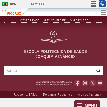
Pular para o conteúdo principal
Serviços
BRASIL
Simplifique!
T
na
Participe
ACESSIBILIDADE
ALTO CONTRASTE
MAPA DO SITE
Acesso à informação
Legislação
Canais
ESCOLA POLITÉCNICA DE SAÚDE
JOAQUIM VENÂNCIO
Buscar
Fale com a EPSJV
Perguntas Frequentes
Área de Imprensa
MENU
Toggle