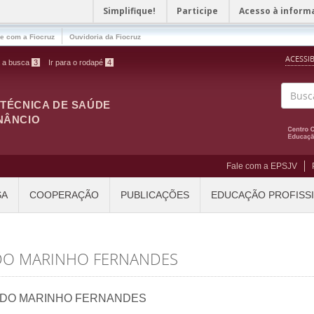
Simplifique!
Participe
Acesso à inform
le com a Fiocruz
Ouvidoria da Fiocruz
ACESSI
a a busca
3
Ir para o rodapé
4
ITÉCNICA DE SAÚDE
Buscar
NÂNCIO
Fale com a EPSJV
SA
COOPERAÇÃO
PUBLICAÇÕES
EDUCAÇÃO PROFISS
UDO MARINHO FERNANDES
UDO MARINHO FERNANDES