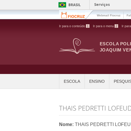
Pular para o conteúdo principal
Serviços
BRASIL
Webmail Fiocruz
Fa
Ir para o conteúdo
1
Ir para o menu
2
Ir par
ESCOLA POL
JOAQUIM VE
ESCOLA
ENSINO
PESQUI
THAIS PEDRETTI LOFE
Nome:
THAIS PEDRETTI LOFE