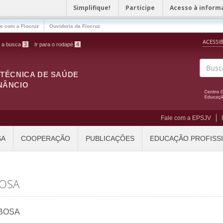
Simplifique!
Participe
Acesso à inform
le com a Fiocruz
Ouvidoria da Fiocruz
ACESSI
a a busca
3
Ir para o rodapé
4
ITÉCNICA DE SAÚDE
Buscar
NÂNCIO
Fale com a EPSJV
SA
COOPERAÇÃO
PUBLICAÇÕES
EDUCAÇÃO PROFISS
BOSA
BOSA