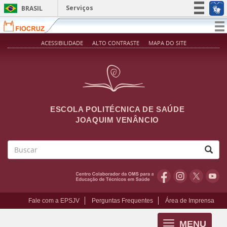
Pular para o conteúdo principal
Serviços
BRASIL
Simplifique!
T
na
Participe
ACESSIBILIDADE
ALTO CONTRASTE
MAPA DO SITE
Acesso à informação
Legislação
Canais
ESCOLA POLITÉCNICA DE SAÚDE
JOAQUIM VENÂNCIO
Buscar
Fale com a EPSJV
Perguntas Frequentes
Área de Imprensa
MENU
Toggle