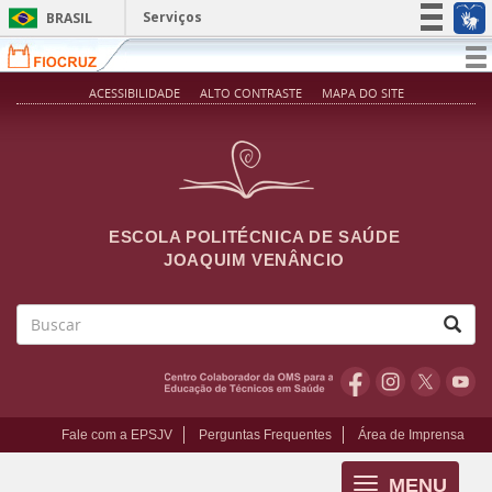
Pular para o conteúdo principal
Serviços
BRASIL
Simplifique!
T
na
Participe
ACESSIBILIDADE
ALTO CONTRASTE
MAPA DO SITE
Acesso à informação
Legislação
Canais
ESCOLA POLITÉCNICA DE SAÚDE
JOAQUIM VENÂNCIO
Buscar
Fale com a EPSJV
Perguntas Frequentes
Área de Imprensa
MENU
Toggle