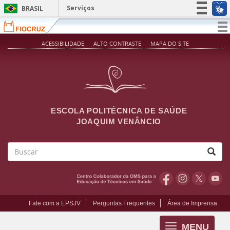
Pular para o conteúdo principal
Serviços
BRASIL
Simplifique!
T
na
Participe
ACESSIBILIDADE
ALTO CONTRASTE
MAPA DO SITE
Acesso à informação
Legislação
Canais
ESCOLA POLITÉCNICA DE SAÚDE
JOAQUIM VENÂNCIO
Buscar
Fale com a EPSJV
Perguntas Frequentes
Área de Imprensa
MENU
Toggle