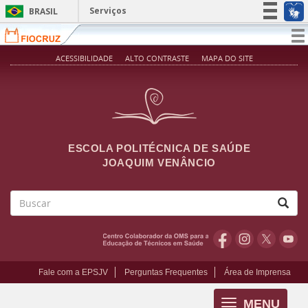
Pular para o conteúdo principal
Serviços
BRASIL
Simplifique!
T
na
Participe
ACESSIBILIDADE
ALTO CONTRASTE
MAPA DO SITE
Acesso à informação
Legislação
Canais
ESCOLA POLITÉCNICA DE SAÚDE
JOAQUIM VENÂNCIO
Buscar
Fale com a EPSJV
Perguntas Frequentes
Área de Imprensa
MENU
Toggle