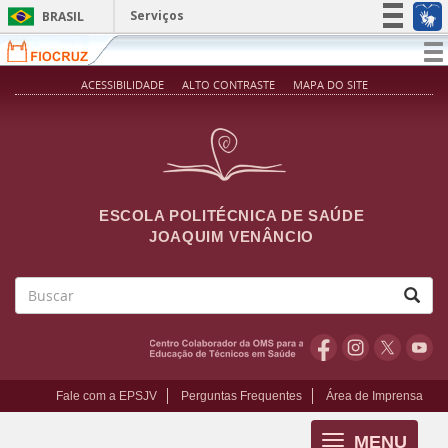
Pular para o conteúdo principal
Serviços
BRASIL
Simplifique!
T
na
Participe
ACESSIBILIDADE
ALTO CONTRASTE
MAPA DO SITE
Acesso à informação
Legislação
Canais
ESCOLA POLITÉCNICA DE SAÚDE
JOAQUIM VENÂNCIO
Buscar
Fale com a EPSJV
Perguntas Frequentes
Área de Imprensa
MENU
Toggle