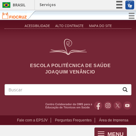
Pular para o conteúdo principal
Serviços
BRASIL
Simplifique!
T
na
Participe
ACESSIBILIDADE
ALTO CONTRASTE
MAPA DO SITE
Acesso à informação
Legislação
Canais
ESCOLA POLITÉCNICA DE SAÚDE
JOAQUIM VENÂNCIO
Buscar
Fale com a EPSJV
Perguntas Frequentes
Área de Imprensa
MENU
Toggle