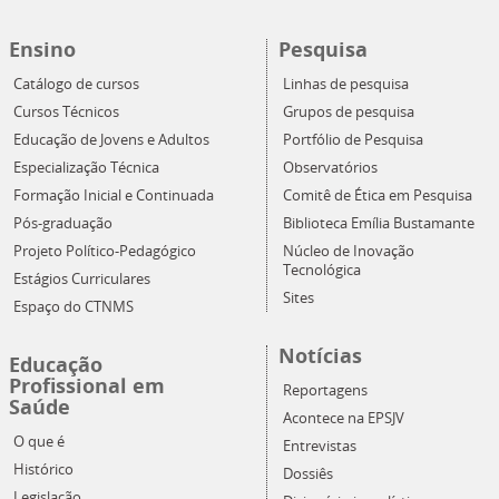
Ensino
Pesquisa
Catálogo de cursos
Linhas de pesquisa
Cursos Técnicos
Grupos de pesquisa
Educação de Jovens e Adultos
Portfólio de Pesquisa
Especialização Técnica
Observatórios
Formação Inicial e Continuada
Comitê de Ética em Pesquisa
Pós-graduação
Biblioteca Emília Bustamante
Projeto Político-Pedagógico
Núcleo de Inovação
Tecnológica
Estágios Curriculares
Sites
Espaço do CTNMS
Notícias
Educação
Profissional em
Reportagens
Saúde
Acontece na EPSJV
O que é
Entrevistas
Histórico
Dossiês
Legislação