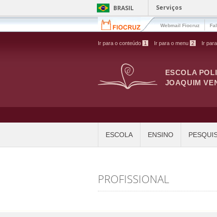
Pular para o conteúdo principal
Serviços
BRASIL
Webmail Fiocruz
Fa
Ir para o conteúdo
1
Ir para o menu
2
Ir par
ESCOLA POL
JOAQUIM VE
ESCOLA
ENSINO
PESQUI
PROFISSIONAL