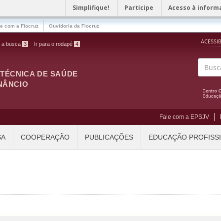
Simplifique!
Participe
Acesso à inform
le com a Fiocruz
Ouvidoria da Fiocruz
ACESSI
a a busca
3
Ir para o rodapé
4
ITÉCNICA DE SAÚDE
Buscar
NÂNCIO
Fale com a EPSJV
SA
COOPERAÇÃO
PUBLICAÇÕES
EDUCAÇÃO PROFISS