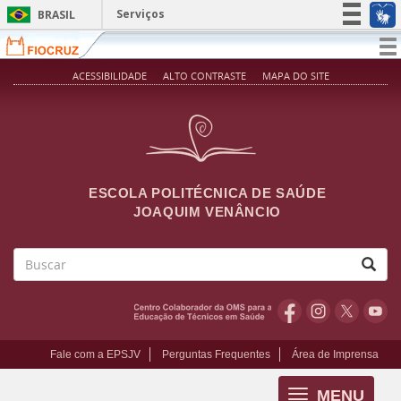
Pular para o conteúdo principal
Serviços
BRASIL
Simplifique!
T
na
Participe
ACESSIBILIDADE
ALTO CONTRASTE
MAPA DO SITE
Acesso à informação
Legislação
Canais
ESCOLA POLITÉCNICA DE SAÚDE
JOAQUIM VENÂNCIO
Buscar
Fale com a EPSJV
Perguntas Frequentes
Área de Imprensa
MENU
Toggle