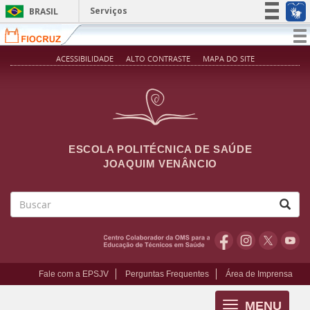
Pular para o conteúdo principal
Serviços
BRASIL
Simplifique!
T
na
Participe
ACESSIBILIDADE
ALTO CONTRASTE
MAPA DO SITE
Acesso à informação
Legislação
Canais
ESCOLA POLITÉCNICA DE SAÚDE
JOAQUIM VENÂNCIO
Buscar
Fale com a EPSJV
Perguntas Frequentes
Área de Imprensa
MENU
Toggle