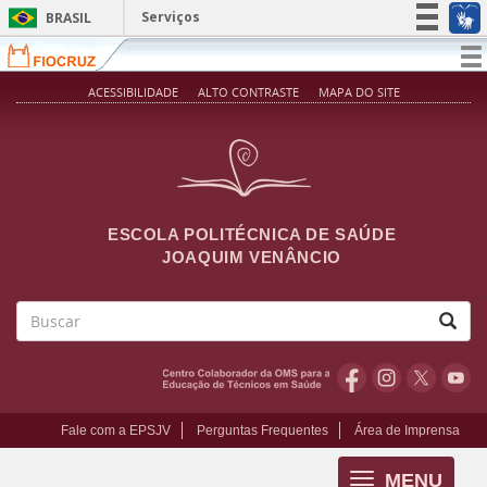
Pular para o conteúdo principal
Serviços
BRASIL
Simplifique!
T
na
Participe
ACESSIBILIDADE
ALTO CONTRASTE
MAPA DO SITE
Acesso à informação
Legislação
Canais
ESCOLA POLITÉCNICA DE SAÚDE
JOAQUIM VENÂNCIO
Buscar
Fale com a EPSJV
Perguntas Frequentes
Área de Imprensa
MENU
Toggle