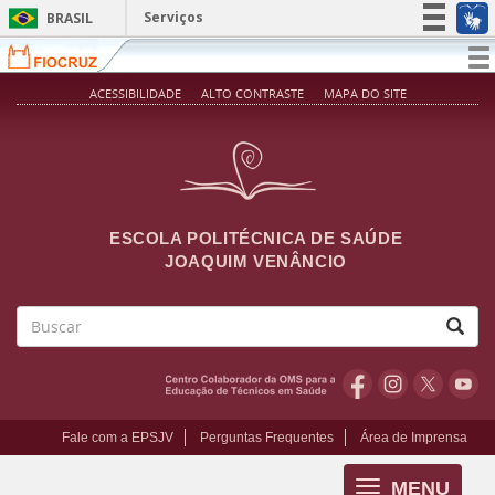
Pular para o conteúdo principal
Serviços
BRASIL
Simplifique!
T
na
Participe
ACESSIBILIDADE
ALTO CONTRASTE
MAPA DO SITE
Acesso à informação
Legislação
Canais
ESCOLA POLITÉCNICA DE SAÚDE
JOAQUIM VENÂNCIO
Buscar
Fale com a EPSJV
Perguntas Frequentes
Área de Imprensa
MENU
Toggle