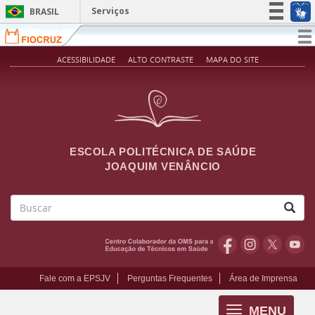
Pular para o conteúdo principal
Serviços
BRASIL
Simplifique!
T
na
Participe
ACESSIBILIDADE
ALTO CONTRASTE
MAPA DO SITE
Acesso à informação
Legislação
Canais
ESCOLA POLITÉCNICA DE SAÚDE
JOAQUIM VENÂNCIO
Buscar
Fale com a EPSJV
Perguntas Frequentes
Área de Imprensa
MENU
Toggle