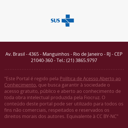
Av. Brasil - 4365 - Manguinhos - Rio de Janeiro - RJ - CEP
21040-360 - Tel.: (21) 3865.9797
"Este Portal é regido pela
Política de Acesso Aberto ao
Conhecimento
, que busca garantir à sociedade o
acesso gratuito, público e aberto ao conhecimento de
toda obra intelectual produzida pela Fiocruz. O
conteúdo deste portal pode ser utilizado para todos os
fins não comerciais, respeitados e reservados os
direitos morais dos autores. Equivalente à CC BY-NC"