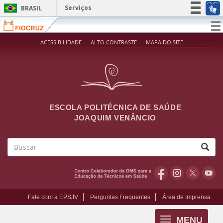
Pular para o conteúdo principal
Serviços
BRASIL
Simplifique!
T
na
Participe
ACESSIBILIDADE
ALTO CONTRASTE
MAPA DO SITE
Acesso à informação
Legislação
Canais
ESCOLA POLITÉCNICA DE SAÚDE
JOAQUIM VENÂNCIO
Buscar
Fale com a EPSJV
Perguntas Frequentes
Área de Imprensa
MENU
Toggle