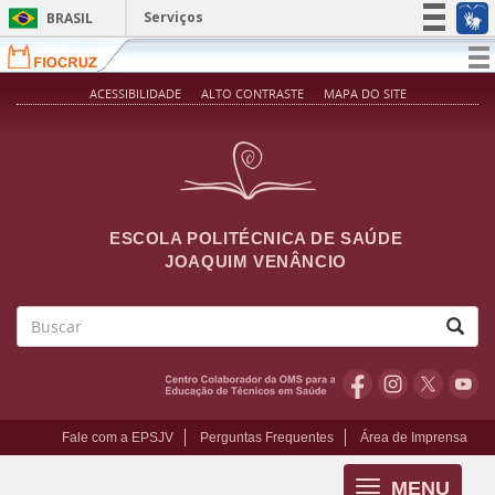
Pular para o conteúdo principal
Serviços
BRASIL
Simplifique!
T
na
Participe
ACESSIBILIDADE
ALTO CONTRASTE
MAPA DO SITE
Acesso à informação
Legislação
Canais
ESCOLA POLITÉCNICA DE SAÚDE
JOAQUIM VENÂNCIO
Buscar
Fale com a EPSJV
Perguntas Frequentes
Área de Imprensa
MENU
Toggle