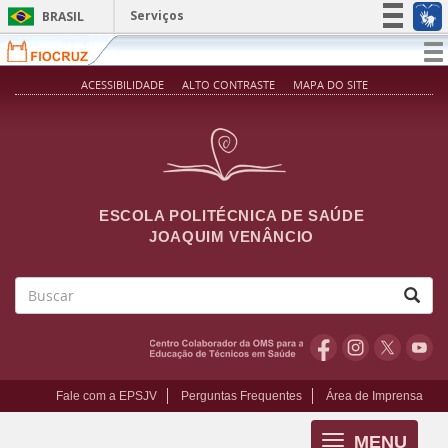
Pular para o conteúdo principal
Serviços
BRASIL
Simplifique!
T
na
Participe
ACESSIBILIDADE
ALTO CONTRASTE
MAPA DO SITE
Acesso à informação
Legislação
Canais
ESCOLA POLITÉCNICA DE SAÚDE
JOAQUIM VENÂNCIO
Buscar
Fale com a EPSJV
Perguntas Frequentes
Área de Imprensa
MENU
Toggle