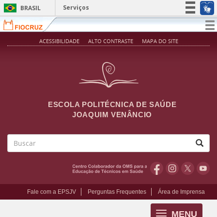
Pular para o conteúdo principal
Serviços
BRASIL
Simplifique!
T
na
Participe
ACESSIBILIDADE
ALTO CONTRASTE
MAPA DO SITE
Acesso à informação
Legislação
Canais
ESCOLA POLITÉCNICA DE SAÚDE
JOAQUIM VENÂNCIO
Buscar
Fale com a EPSJV
Perguntas Frequentes
Área de Imprensa
MENU
Toggle