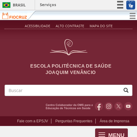
Pular para o conteúdo principal
Serviços
BRASIL
Simplifique!
T
na
Participe
ACESSIBILIDADE
ALTO CONTRASTE
MAPA DO SITE
Acesso à informação
Legislação
Canais
ESCOLA POLITÉCNICA DE SAÚDE
JOAQUIM VENÂNCIO
Buscar
Fale com a EPSJV
Perguntas Frequentes
Área de Imprensa
MENU
Toggle