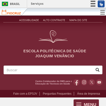
Pular para o conteúdo principal
Serviços
BRASIL
Simplifique!
T
na
Participe
ACESSIBILIDADE
ALTO CONTRASTE
MAPA DO SITE
Acesso à informação
Legislação
Canais
ESCOLA POLITÉCNICA DE SAÚDE
JOAQUIM VENÂNCIO
Buscar
Fale com a EPSJV
Perguntas Frequentes
Área de Imprensa
MENU
Toggle