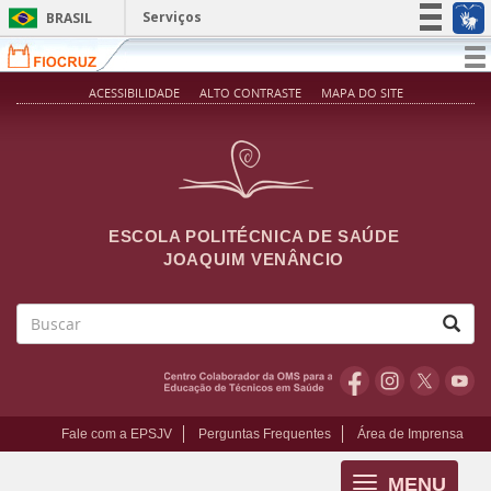
Pular para o conteúdo principal
Serviços
BRASIL
Simplifique!
T
na
Participe
ACESSIBILIDADE
ALTO CONTRASTE
MAPA DO SITE
Acesso à informação
Legislação
Canais
ESCOLA POLITÉCNICA DE SAÚDE
JOAQUIM VENÂNCIO
Buscar
Fale com a EPSJV
Perguntas Frequentes
Área de Imprensa
MENU
Toggle