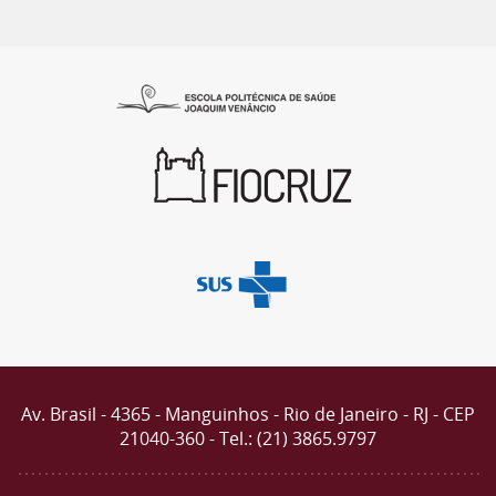
Av. Brasil - 4365 - Manguinhos - Rio de Janeiro - RJ - CEP
21040-360 - Tel.: (21) 3865.9797