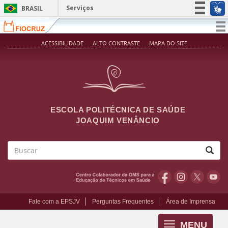
Pular para o conteúdo principal
Serviços
BRASIL
Simplifique!
T
na
Participe
ACESSIBILIDADE
ALTO CONTRASTE
MAPA DO SITE
Acesso à informação
Legislação
Canais
ESCOLA POLITÉCNICA DE SAÚDE
JOAQUIM VENÂNCIO
Buscar
Fale com a EPSJV
Perguntas Frequentes
Área de Imprensa
MENU
Toggle