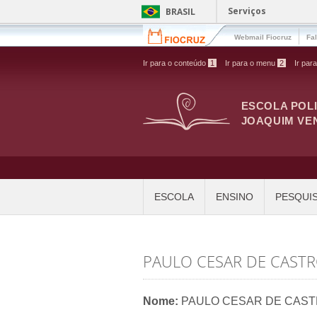
Pular para o conteúdo principal
Serviços
BRASIL
Webmail Fiocruz
Fa
Ir para o conteúdo
1
Ir para o menu
2
Ir par
ESCOLA POL
JOAQUIM VE
ESCOLA
ENSINO
PESQUI
PAULO CESAR DE CASTR
Nome:
PAULO CESAR DE CAST