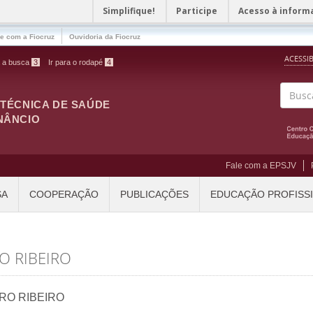
Simplifique!
Participe
Acesso à inform
le com a Fiocruz
Ouvidoria da Fiocruz
ACESSI
a a busca
3
Ir para o rodapé
4
ITÉCNICA DE SAÚDE
Buscar
NÂNCIO
Fale com a EPSJV
SA
COOPERAÇÃO
PUBLICAÇÕES
EDUCAÇÃO PROFISS
O RIBEIRO
RO RIBEIRO